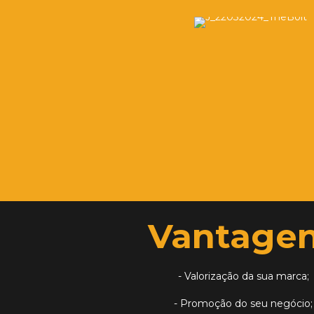
Vantage
TheBolt ®
Termos 
Sobre Nós
Política
- Valorização da sua marca;
Portfólio
Termos 
- Promoção do seu negócio;
Serviços
Política