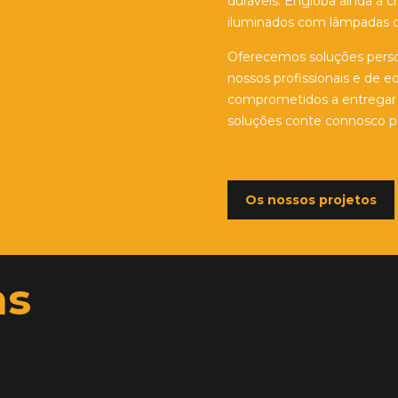
duráveis. Engloba ainda a c
iluminados com lâmpadas 
Oferecemos soluções person
nossos profissionais e de 
comprometidos a entregar q
soluções conte connosco par
Os nossos projetos
ns
e Políticas
Morada
Parque Industrial das Sete Fo
 de Privacidade
Rua dos Pedreiros Lote 16
e Condições
4710-553 Braga
 de Cookies
Portugal