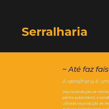
Serralharia
~ Até faz faís
A serralharia é u
Seja na produção de estrut
painéis publicitários, a se
utilizada na produção de el