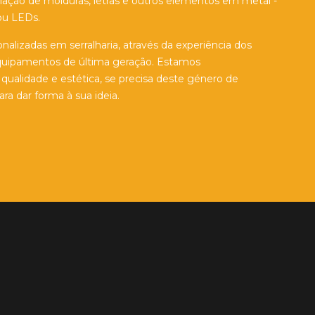
riação de molduras, letras e outros elementos em metal -
ou LEDs.
alizadas em serralharia, através da experiência dos
equipamentos de última geração. Estamos
ualidade e estética, se precisa deste género de
a dar forma à sua ideia.
Contacto
ntes
geral@thebolt.pt
(+351) 917 658 959
(Chamada para rede móvel nacional)